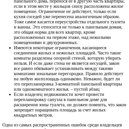
панельного дома, перенося ее в другую часть квартиры,
если в этом месте у жильцов снизу расположена жилое
помещение. Ограничение не действует, только если
кухня соседей уже перенесена аналогичным образом.
Тоже самое касается переустройства отдельного туалета
и ванны. Это относится не только к панельным домам,
это общая норма для всех квартир, кроме
расположенных на первом этаже, над нежилыми
помещениями и двухуровневых.
Имеются некоторые ограничения, касающиеся
соединения жилых и нежилых площадей. Часто такие
комнаты разделены опорной стеной, которую убирать
нельзя. И если даже стена не является несущей, закон
все равно обязывает устанавливать между такими
комнатами зональные перегородки. Правило действует
на любую жилплощадь одинаково. Неважно, будет ли
это перепланировка 3-комнатной панельной квартиры
или однокомнатного жилья. – пустой абзац
Если владелец недвижимости хочет провести
перепланировку санузла в панельном доме для
расширения зоны туалета, он должен помнить, что закон
запрещает наращивать площадь за счет жилых
квадратных метров.
Одна из самых распространенных ошибок среди владельцев