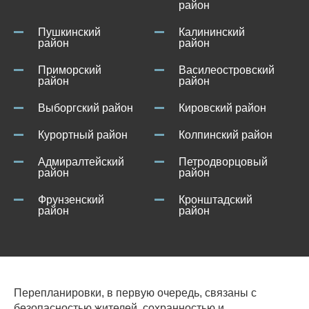
район
Пушкинский
Калининский
район
район
Приморский
Василеостровский
район
район
Выборгский район
Кировский район
Курортный район
Колпинский район
Адмиралтейский
Петродворцовый
район
район
Фрунзенский
Кронштадский
район
район
Перепланировки, в первую очередь, связаны с
безопасностью жителей, сохранностью и